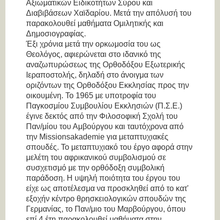
Αξιωματικών Ειδικοτήτων Σύρου και
Διαβιβάσεων Χαϊδαρίου. Μετά την απόλυσή του
παρακολουθεί μαθήματα Ομιλητικής και
Δημοσιογραφίας.
Έξι χρόνια μετά την ορκωμοσία του ως
Θεολόγος, αφιερώνεται στο ιδανικό της
αναζωπυρώσεως της Ορθοδόξου Eξωτερικής
Ιεραποστολής, δηλαδή στο άνοιγμα των
οριζόντων της Ορθοδόξου Εκκλησίας προς την
οικουμένη. Το 1965 με υποτροφία του
Παγκοσμίου Συμβουλίου Εκκλησιών (Π.Σ.Ε.)
έγινε δεκτός από την Φιλοσοφική Σχολή του
Παν/μίου του Αμβούργου και ταυτόχρονα από
την Missionsakademie για μεταπτυχιακές
σπουδές. Το μεταπτυχιακό του έργο αφορά στην
μελέτη του αφρικανικού συμβολισμού σε
συσχετισμό με την ορθόδοξη συμβολική
παράδοση. Η υψηλή ποιότητα του έργου του
είχε ως αποτέλεσμα να προσκληθεί από το κατ'
εξοχήν κέντρο θρησκειολογικών σπουδών της
Γερμανίας, το Παν/μιο του Μαρβούργου, όπου
επί 4 έτη παρακολουθεί μαθήματα στην