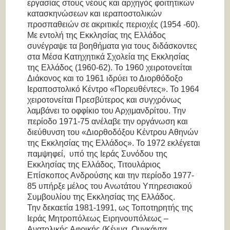
εργασίας στους νέους και αρχηγός φοιτητικών
κατασκηνώσεων και ιεραποστολικών
προσπαθειών σε ακριτικές περιοχές (1954 -60).
Με εντολή της Εκκλησίας της Ελλάδος
συνέγραψε τα βοηθήματα για τους διδάσκοντες
στα Μέσα Κατηχητικά Σχολεία της Εκκλησίας
της Ελλάδος (1960-62). Το 1960 χειροτονείται
Διάκονος και το 1961 ιδρύει το Διορθόδοξο
Ιεραποστολικό Κέντρο «Πορευθέντες». Το 1964
χειροτονείται Πρεσβύτερος και συγχρόνως
λαμβάνει το οφφίκιο του Αρχιμανδρίτου. Την
περίοδο 1971-75 ανέλαβε την οργάνωση και
διεύθυνση του «Διορθοδόξου Κέντρου Αθηνών
της Εκκλησίας της Ελλάδος». Το 1972 εκλέγεται
παμψηφεί, υπό της Ιεράς Συνόδου της
Εκκλησίας της Ελλάδος, Τιτουλάριος
Επίσκοπος Ανδρούσης και την περίοδο 1977-
85 υπήρξε μέλος του Ανωτάτου Υπηρεσιακού
Συμβουλίου της Εκκλησίας της Ελλάδος.
Την δεκαετία 1981-1991, ως Τοποτηρητής της
Ιεράς Μητροπόλεως Ειρηνουπόλεως –
Ανατολικής Αφρικής (Κένυα, Ουγκάντα,