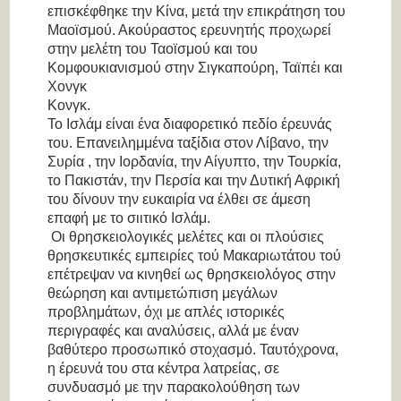
επισκέφθηκε την Κίνα, μετά την επικράτηση του
Μαοϊσμού. Ακούραστος ερευνητής προχωρεί
στην μελέτη του Ταοϊσμού και του
Κομφουκιανισμού στην Σιγκαπούρη, Ταϊπέι και
Χονγκ
Κονγκ.
Το Ισλάμ είναι ένα διαφορετικό πεδίο έρευνάς
του. Επανειλημμένα ταξίδια στον Λίβανο, την
Συρία , την Ιορδανία, την Αίγυπτο, την Τουρκία,
το Πακιστάν, την Περσία και την Δυτική Αφρική
του δίνουν την ευκαιρία να έλθει σε άμεση
επαφή με το σιιτικό Ισλάμ.
Οι θρησκειολογικές μελέτες και οι πλούσιες
θρησκευτικές εμπειρίες τού Μακαριωτάτου τού
επέτρεψαν να κινηθεί ως θρησκειολόγος στην
θεώρηση και αντιμετώπιση μεγάλων
προβλημάτων, όχι με απλές ιστορικές
περιγραφές και αναλύσεις, αλλά με έναν
βαθύτερο προσωπικό στοχασμό. Ταυτόχρονα,
η έρευνά του στα κέντρα λατρείας, σε
συνδυασμό με την παρακολούθηση των