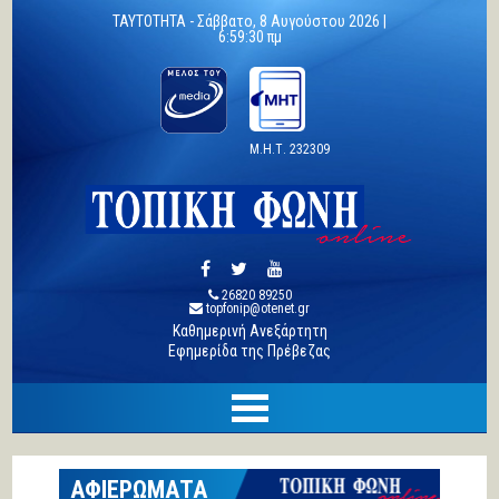
TAYTOTHTA -
Σάββατο, 8 Αυγούστου 2026 |
6:59:31 πμ
Μ.Η.Τ. 232309
26820 89250
topfonip@otenet.gr
Καθημερινή Ανεξάρτητη
Εφημερίδα της Πρέβεζας
ΑΦΙΕΡΩΜΑΤΑ