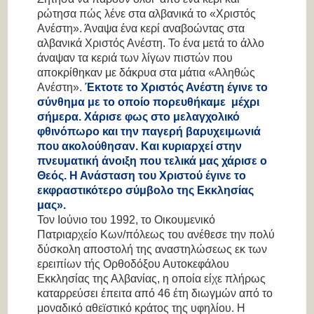
ρώτησα πώς λένε στα αλβανικά το «Χριστός
Ανέστη». Άναψα ένα κερί αναβοώντας στα
αλβανικά Χριστός Ανέστη. Το ένα μετά το άλλο
άναψαν τα κεριά των λίγων πιστών που
αποκρίθηκαν με δάκρυα στα μάτια «Αληθώς
Ανέστη».
Έκτοτε το Χριστός Ανέστη έγινε το
σύνθημα με το οποίο πορευθήκαμε μέχρι
σήμερα. Χάρισε φως στο μελαγχολικό
φθινόπωρο και την παγερή βαρυχειμωνιά
που ακολούθησαν. Και κυριαρχεί στην
πνευματική άνοιξη που τελικά μας
χάρισε ο
Θεός. Η Ανάσταση του Χριστού έγινε το
εκφραστικότερο σύμβολο της Εκκλησίας
μας».
Τον Ιούνιο του 1992, το Οικουμενικό
Πατριαρχείο Κων/πόλεως του ανέθεσε την πολύ
δύσκολη αποστολή της αναστηλώσεως εκ των
ερειπίων τής Ορθοδόξου Αυτοκεφάλου
Εκκλησίας της Αλβανίας, η οποία είχε πλήρως
καταρρεύσει έπειτα από 46 έτη διωγμών από το
μοναδικό αθεϊστικό κράτος της υφηλίου. Η