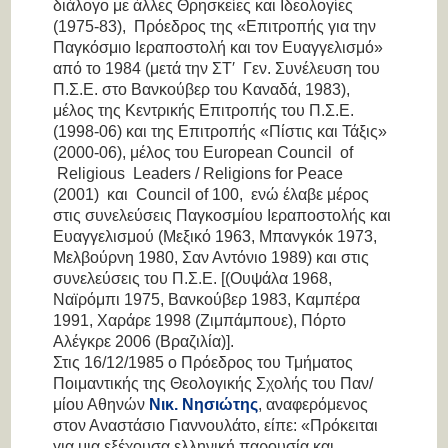
διάλογο με άλλες Θρησκείες και Ιδεολογίες
(1975-83), Πρόεδρος της «Επιτροπής για την
Παγκόσμιο Ιεραποστολή και τον Ευαγγελισμό»
από το 1984 (μετά την ΣΤ′ Γεν. Συνέλευση του
Π.Σ.Ε. στο Βανκούβερ του Καναδά, 1983),
μέλος της Κεντρικής Επιτροπής του Π.Σ.Ε.
(1998-06) και της Επιτροπής «Πίστις και Τάξις»
(2000-06), μέλος του European Council of
Religious Leaders / Religions for Peace
(2001) και Council of 100, ενώ έλαβε μέρος
στις συνελεύσεις Παγκοσμίου Ιεραποστολής και
Ευαγγελισμού (Μεξικό 1963, Μπανγκόκ 1973,
Μελβούρνη 1980, Σαν Αντόνιο 1989) και στις
συνελεύσεις του Π.Σ.Ε. [(Ουψάλα 1968,
Ναϊρόμπι 1975, Βανκούβερ 1983, Καμπέρα
1991, Χαράρε 1998 (Ζιμπάμπουε), Πόρτο
Αλέγκρε 2006 (Βραζιλία)].
Στις 16/12/1985 ο Πρόεδρος του Τμήματος
Ποιμαντικής της Θεολογικής Σχολής του Παν/
μίου Αθηνών
Νικ. Νησιώτης
, αναφερόμενος
στον Αναστάσιο Γιαννουλάτο, είπε:
«Πρόκειται
για μια εξέχουσα ελληνική
παρουσία και