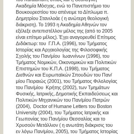
Ακαδημία Μόσχας, ενώ το Πανεπιστήμιο του
Βουκουρεστίου του απένειμε το Δίπλωμα π.
Δημητρίου Στανιλοάε ( η ανώτερη θεολογική
διάκριση). Το 1993 η Ακαδημία Αθηνών τον
εξέλεξε αντεπιστέλλον μέλος της (από το 2005
είναι επίτιμο μέλος). Έχει αναγορευθεί Επίτιμος
Διδάκτωρ: του Γ.Π.Α. (1996), του Τμήματος
Ιστορίας και Αρχαιολογίας της Φιλοσοφικής
Σχολής του Παν/μίου Ιωαννίνων (1996), του
Τμήματος Νομικών, Οικονομικών και Πολιτικών
Επιστημών του Κ.Π.Α. (1998), του Τμήματος
Διεθνών και Ευρωπαϊκών Σπουδών του Παν/
μίου Πειραιώς (2001), του Τμήματος Φιλολογίας
του Παν/μίου Κρήτης (2002), των Τμημάτων
Φυσικής, Ιατρικής, Δημοτικής Εκπαιδεύσεως και
Πολιτικών Μηχανικών του Παν/μίου Πατρών
(2004), Doctor of Humane Letters του Boston
University (2004), του Τμήματος Ιατρικής και
Γεωπονίας του Παν/μίου Θεσσαλίας και το
Χρυσούν Μετάλλιον ( η ανωτάτη διάκρισις του
εν λόγω Παν/μίου, 2005), του Τμήματος Ιστορίας