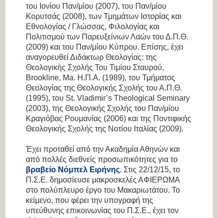
του Ιονίου Παν/μίου (2007), του Παν/μίου
Κορυτσάς (2008), των Τμημάτων Ιστορίας και
Εθνολογίας / Γλώσσας, Φιλολογίας και
Πολιτισμού των Παρευξείνιων Λαών του Δ.Π.Θ.
(2009) και του Παν/μίου Κύπρου. Επίσης, έχει
αναγορευθεί Διδάκτωρ Θεολογίας: της
Θεολογικής Σχολής Του Τιμίου Σταυρού,
Brookline, Ma. Η.Π.Α. (1989), του Τμήματος
Θεολογίας της Θεολογικής Σχολής του Α.Π.Θ.
(1995), του St. Vladimir’s Theological Seminary
(2003), της Θεολογικής Σχολής του Παν/μίου
Κραγιόβας Ρουμανίας (2006) και της Ποντιφικής
Θεολογικής Σχολής της Νοτίου Ιταλίας (2009).
Έχει προταθεί από την Ακαδημία Αθηνών και
από πολλές διεθνείς προσωπικότητες για το
βραβείο Νόμπελ Ειρήνης
. Στις 22/12/15, το
Π.Σ.Ε. δημοσίευσε μακροσκελές ΑΦΙΕΡΩΜΑ
στο πολύπλευρο έργο του Μακαριωτάτου. Το
κείμενο, που φέρει την υπογραφή της
υπεύθυνης επικοινωνίας του Π.Σ.Ε., έχει τον