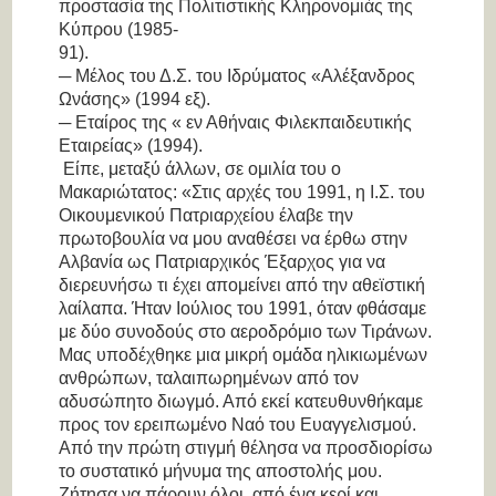
προστασία της Πολιτιστικής Κληρονομιάς της
Κύπρου (1985-
91).
─ Μέλος του Δ.Σ. του Ιδρύματος «Αλέξανδρος
Ωνάσης» (1994 εξ).
─ Εταίρος της « εν Αθήναις Φιλεκπαιδευτικής
Εταιρείας» (1994).
Είπε, μεταξύ άλλων, σε ομιλία του ο
Μακαριώτατος
: «Στις αρχές του 1991, η Ι.Σ. του
Οικουμενικού Πατριαρχείου έλαβε την
πρωτοβουλία να μου αναθέσει να έρθω στην
Αλβανία ως Πατριαρχικός Έξαρχος για να
διερευνήσω τι έχει απομείνει από την αθεϊστική
λαίλαπα. Ήταν Ιούλιος του 1991, όταν φθάσαμε
με δύο συνοδούς στο αεροδρόμιο των Τιράνων.
Μας υποδέχθηκε μια μικρή ομάδα ηλικιωμένων
ανθρώπων, ταλαιπωρημένων από τον
αδυσώπητο διωγμό. Από εκεί κατευθυνθήκαμε
προς τον ερειπωμένο Ναό του Ευαγγελισμού.
Από την πρώτη στιγμή θέλησα να προσδιορίσω
το συστατικό μήνυμα της αποστολής μου.
Ζήτησα να πάρουν όλοι από ένα κερί και