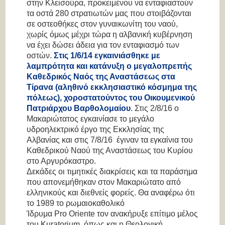
στην Κλεισούρα, προκειμένου να ενταφιαστούν
τα οστά 280 στρατιωτών μας που στοιβάζονται
σε οστεοθήκες στον γυναικωνίτη του ναού,
χωρίς όμως μέχρι τώρα η αλβανική κυβέρνηση
να έχει δώσει άδεια για τον ενταφιασμό των
οστών.
Στις 1/6/14 εγκαινιάσθηκε με
λαμπρότητα και κατάνυξη ο μεγαλοπρεπής
Καθεδρικός Ναός της Αναστάσεως στα
Τίρανα (αληθινό εκκλησιαστικό κόσμημα της
πόλεως), χοροστατούντος του Οικουμενικού
Πατριάρχου Βαρθολομαίου
. Στις 2/8/16 ο
Μακαριώτατος εγκαινίασε το μεγάλο
υδροηλεκτρικό έργο της Εκκλησίας της
Αλβανίας και στις 7/8/16 έγιναν τα εγκαίνια του
Καθεδρικού Ναού της Αναστάσεως του Κυρίου
στο Αργυρόκαστρο.
Δεκάδες οι τιμητικές διακρίσεις και τα παράσημα
που απονεμήθηκαν στον Μακαριώτατο από
ελληνικούς και διεθνείς φορείς. Θα αναφέρω ότι
το 1989 το ρωμαιοκαθολικό
Ίδρυμα Pro Oriente τον ανακήρυξε επίτιμο μέλος
του Kuratorium, όπως και η Θεολογική