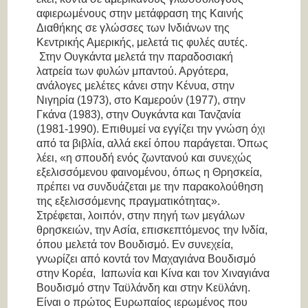
αφιερωμένους στην μετάφραση της Καινής
Διαθήκης σε γλώσσες των Ινδιάνων της
Κεντρικής Αμερικής, μελετά τις φυλές αυτές.
Στην Ουγκάντα μελετά την παραδοσιακή
λατρεία των φυλών μπαντού. Αργότερα,
ανάλογες μελέτες κάνει στην Κένυα, στην
Νιγηρία (1973), στο Καμερούν (1977), στην
Γκάνα (1983), στην Ουγκάντα και Τανζανία
(1981-1990). Επιθυμεί να εγγίζει την γνώση όχι
από τα βιβλία, αλλά εκεί όπου παράγεται. Όπως
λέει
, «η σπουδή ενός ζωντανού και συνεχώς
εξελισσόμενου φαινομένου, όπως η Θρησκεία,
πρέπει να συνδυάζεται με
την παρακολούθηση
της εξελισσόμενης πραγματικότητας»
.
Στρέφεται, λοιπόν, στην πηγή των μεγάλων
θρησκειών, την Ασία, επισκεπτόμενος την Ινδία,
όπου μελετά τον Βουδισμό. Εν συνεχεία,
γνωρίζει από κοντά τον Μαχαγιάνα Βουδισμό
στην Κορέα, Ιαπωνία και Κίνα και τον Χιναγιάνα
Βουδισμό στην Ταϋλάνδη και στην Κεϋλάνη.
Είναι ο πρώτος Ευρωπαίος ιερωμένος που