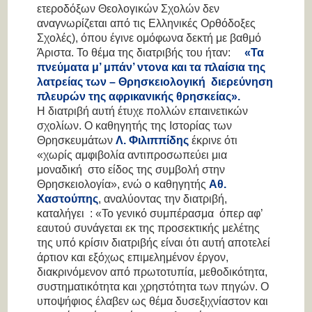
ετεροδόξων Θεολογικών Σχολών δεν
αναγνωρίζεται από τις Ελληνικές Ορθόδοξες
Σχολές), όπου έγινε ομόφωνα δεκτή με βαθμό
Άριστα. Το θέμα της διατριβής του ήταν
:
«Τα
πνεύματα μ’ μπάν’ ντονα και τα πλαίσια της
λατρείας των – Θρησκειολογική διερεύνηση
πλευρών της αφρικανικής θρησκείας».
Η διατριβή αυτή έτυχε πολλών επαινετικών
σχολίων. Ο καθηγητής της Ιστορίας των
Θρησκευμάτων
Λ. Φιλιππίδης
έκρινε ότι
«χωρίς αμφιβολία αντιπροσωπεύει μια
μοναδική στο είδος της συμβολή στην
Θρησκειολογία»
, ενώ ο καθηγητής
Αθ.
Χαστούπης
, αναλύοντας την διατριβή,
καταλήγει :
«Το γενικό συμπέρασμα όπερ αφ’
εαυτού συνάγεται εκ της προσεκτικής μελέτης
της υπό κρίσιν διατριβής είναι ότι αυτή αποτελεί
άρτιον και εξόχως επιμελημένον έργον,
διακρινόμενον από πρωτοτυπία, μεθοδικότητα,
συστηματικότητα και χρηστότητα των πηγών. Ο
υποψήφιος έλαβεν ως θέμα δυσεξιχνίαστον και