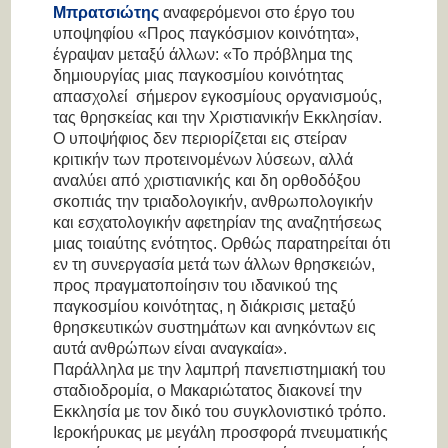
Μπρατσιώτης
αναφερόμενοι στο έργο του
υποψηφίου «Προς παγκόσμιον κοινότητα»,
έγραψαν μεταξύ άλλων:
«Το πρόβλημα της
δημιουργίας μιας παγκοσμίου κοινότητας
απασχολεί σήμερον εγκοσμίους οργανισμούς,
τας θρησκείας και την Χριστιανικήν Εκκλησίαν.
Ο υποψήφιος δεν περιορίζεται εις στείραν
κριτικήν των προτεινομένων λύσεων, αλλά
αναλύει από χριστιανικής και δη ορθοδόξου
σκοπιάς την τριαδολογικήν, ανθρωπολογικήν
και εσχατολογικήν αφετηρίαν της αναζητήσεως
μιας τοιαύτης ενότητος. Ορθώς παρατηρείται ότι
εν τη συνεργασία μετά των άλλων θρησκειών,
προς πραγματοποίησιν του ιδανικού της
παγκοσμίου κοινότητας, η διάκρισις μεταξύ
θρησκευτικών συστημάτων και ανηκόντων εις
αυτά ανθρώπων είναι αναγκαία».
Παράλληλα με την λαμπρή πανεπιστημιακή του
σταδιοδρομία, ο Μακαριώτατος διακονεί την
Εκκλησία με τον δικό του συγκλονιστικό τρόπο.
Ιεροκήρυκας με μεγάλη προσφορά πνευματικής