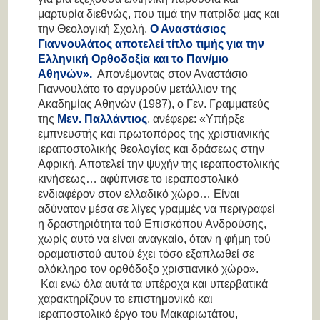
μαρτυρία διεθνώς, που τιμά την πατρίδα μας και
την Θεολογική Σχολή.
Ο Αναστάσιος
Γιαννουλάτος αποτελεί τίτλο τιμής για
την
Ελληνική Ορθοδοξία και το Παν/μιο
Αθηνών
».
Απονέμοντας στον Αναστάσιο
Γιαννουλάτο το αργυρούν μετάλλιον της
Ακαδημίας Αθηνών (1987), ο Γεν. Γραμματεύς
της
Μεν. Παλλάντιος
, ανέφερε
: «Υπήρξε
εμπνευστής και πρωτοπόρος της χριστιανικής
ιεραποστολικής θεολογίας και δράσεως στην
Αφρική. Αποτελεί την ψυχήν της ιεραποστολικής
κινήσεως… αφύπνισε το ιεραποστολικό
ενδιαφέρον στον ελλαδικό χώρο… Είναι
αδύνατον μέσα σε λίγες γραμμές να περιγραφεί
η δραστηριότητα τού Επισκόπου Ανδρούσης,
χωρίς αυτό να είναι αναγκαίο, όταν η φήμη τού
οραματιστού αυτού έχει τόσο εξαπλωθεί σε
ολόκληρο τον ορθόδοξο χριστιανικό χώρο».
Και ενώ όλα αυτά τα υπέροχα και υπερβατικά
χαρακτηρίζουν το επιστημονικό και
ιεραποστολικό έργο του Μακαριωτάτου,