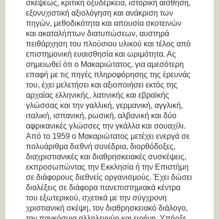
σκέψεως, κριτική οξυδέρκεια, ιστορική αίσθηση,
εξονυχιστική αξιολόγηση και ανάκριση των
πηγών, μεθοδικότητα και απουσία σκοτεινών
και ακαταλήπτων διατυπώσεων, αυστηρά
πειθάρχηση του πλούσιου υλικού και τέλος από
επιστημονική ευαισθησία και ωριμότητα. Ας
σημειωθεί ότι ο Μακαριώτατος, για αμεσότερη
επαφή με τις πηγές πληροφόρησης της έρευνάς
του, έχει μελετήσει και αξιοποιήσει εκτός της
αρχαίας ελληνικής, λατινικής και εβραϊκής
γλώσσας και την γαλλική, γερμανική, αγγλική,
ιταλική, ισπανική, ρωσική, αλβανική και δύο
αφρικανικές γλώσσες την γκάλλα και σουαχίλι.
Από το 1959 ο Μακαριώτατος μετέχει ενεργά σε
πολυάριθμα διεθνή συνέδρια, διορθόδοξες,
διαχριστιανικές και διαθρησκειακές συσκέψεις,
εκπροσωπώντας την Εκκλησία ή την Επιστήμη
σε διάφορους διεθνείς οργανισμούς. Έχει δώσει
διαλέξεις σε διάφορα πανεπιστημιακά κέντρα
του εξωτερικού, σχετικά με την σύγχρονη
χριστιανική σκέψη, τον διαθρησκειακό διάλογο,
την παγκόσμια αλληλεγγύη και ειρήνη. Υπήρξε