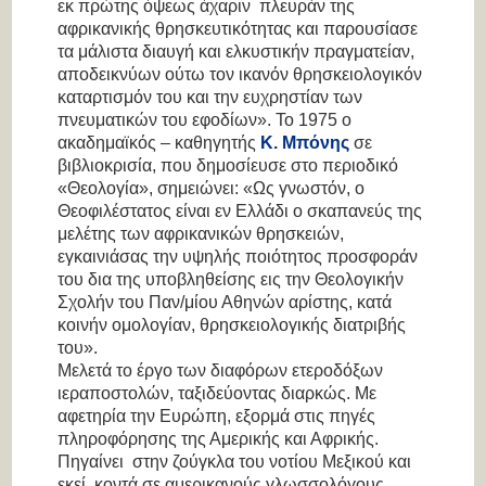
εκ πρώτης όψεως άχαριν πλευράν της
αφρικανικής θρησκευτικότητας και παρουσίασε
τα μάλιστα διαυγή και ελκυστικήν πραγματείαν,
αποδεικνύων ούτω τον ικανόν θρησκειολογικόν
καταρτισμόν του και
την ευχρηστίαν των
πνευματικών του εφοδίων».
Το 1975 ο
ακαδημαϊκός – καθηγητής
Κ. Μπόνης
σε
βιβλιοκρισία, που δημοσίευσε στο περιοδικό
«Θεολογία», σημειώνει:
«Ως γνωστόν, ο
Θεοφιλέστατος είναι εν Ελλάδι ο σκαπανεύς της
μελέτης των αφρικανικών θρησκειών,
εγκαινιάσας την υψηλής ποιότητος προσφοράν
του δια της υποβληθείσης εις την Θεολογικήν
Σχολήν του Παν/μίου Αθηνών αρίστης, κατά
κοινήν ομολογίαν, θρησκειολογικής διατριβής
του».
Μελετά το έργο των διαφόρων ετεροδόξων
ιεραποστολών, ταξιδεύοντας διαρκώς. Με
αφετηρία την Ευρώπη, εξορμά στις πηγές
πληροφόρησης της Αμερικής και Αφρικής.
Πηγαίνει στην ζούγκλα του νοτίου Μεξικού και
εκεί, κοντά σε αμερικανούς γλωσσολόγους