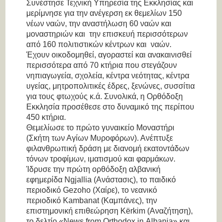
Συνέστησε Τεχνική Υπηρεσία της Εκκλησίας και
μερίμνησε για την ανέγερση εκ θεμελίων 150
νέων ναών, την αναστήλωση 60 ναών και
μοναστηριών και την επισκευή περισσότερων
από 160 πολιτιστικών κέντρων και ναών.
Έχουν οικοδομηθεί, αγοραστεί και ανακαινισθεί
περισσότερα από 70 κτήρια που στεγάζουν
νηπιαγωγεία, σχολεία, κέντρα νεότητας, κέντρα
υγείας, μητροπολιτικές έδρες, ξενώνες, συσσίτια
για τους φτωχούς κ.ά. Συνολικά, η Ορθόδοξη
Εκκλησία προσέθεσε στο δυναμικό της περίπου
450 κτήρια.
Θεμελίωσε το πρώτο γυναικείο Μοναστήρι
(Σκήτη των Αγίων Μυροφόρων). Ανέπτυξε
φιλανθρωπική δράση με διανομή εκατοντάδων
τόνων τροφίμων, ιματισμού και φαρμάκων.
Ίδρυσε την πρώτη ορθόδοξη αλβανική
εφημερίδα Ngjallia (Ανάστασις), το παιδικό
περιοδικό Gezoho (Χαίρε), το νεανικό
περιοδικό Kambanat (Καμπάνες), την
επιστημονική επιθεώρηση Kërkim (Αναζήτηση),
το δελτίο «News from Orthodox in Albania» και