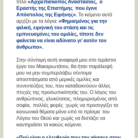
τίτλο
«Αρχιεπίσκοπος Αναστάσιος, ο
Εραστής της Επιστήμης που έγινε
Απόστολος της Ειρήνης»
. Το κείμενο αυτό
αρχίζει με τα λόγια:
«Φημισμένος για την
φιλική, ειρηνική του στάση και τις
εμπνευσμένες του ομιλίες, τίποτε δεν
φαίνεται να είναι αδύνατο γι’ αυτόν τον
άνθρωπο».
Στην σύντομη αυτή αναφορά μου στο τεράστιο
έργο του Μακαριωτάτου, θα ήταν παράλειψή
μου να μην συμπεριλάβω σύντομα
αποσπάσματα από μερικές ομιλίες και
συνεντεύξεις του, που καταδεικνύουν άλλες
πτυχές της προσωπικότητάς του. Ο λόγος του
ανθρώπινος, γλυκύτατος, πλημυρισμένος από
σοφία, πολλές φορές χωρίς να προσεγγίζει τα
κοινωνικά θέματα μόνο υπό το πρίσμα του
Λόγου του Θεού και χωρίς να διστάζει να
καυτηριάσει τα κακώς κείμενα.
«Πού είναι η ελευθερία που την χάσαμε στον