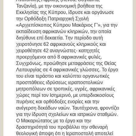
Τανζανία), με την οικονομική βοήθεια της
Εκκλησίας της Κύπρου, ίδρυσε και οργάνωσε
την Ορθόδοξη Πατριαρχική Σχολή
«Αρχιεπίσκοπος Κύπρου Μακάριος Γ′», για την
εκπαίδευση αφρικανών κληρικών, την οποία
διηύθυνε επί δεκαετία. Την περίοδο αυτή
χειροτόνησε 62 αφρικανούς κληρικούς και
χειροθέτησε 42 αναγνώστες- κατηχητές
προερχόμενοι από 8 αφρικανικές φυλές.
Συγχρόνως, προώθησε μεταφράσεις της Θείας
Λειτουργίας σε 4 αφρικανικές γλώσσες. Το έργο
του είναι τεράστιο και καλύπτει οργανωτικές
προσπάθειες ιδρύσεως ιεραποστολικών
μητροπόλεων σε τροπικές, υγρές, αφρικανικές
χώρες περί τον Ισημερινό, με υπερδιακοσίους
πυρήνες και ορθόδοξες ενορίες και την
ανέγερση δεκάδων ναών. Ταυτόχρονα, φροντίζει
για την ίδρυση σχολείων και ιατρικών σταθμών.
Ο Μακαριώτατος με το έργο και την
δραστηριότητά του προβάλλει την σθεναρή
θεολογική άποψη ότι η Ιεραποστολή αποτελεί