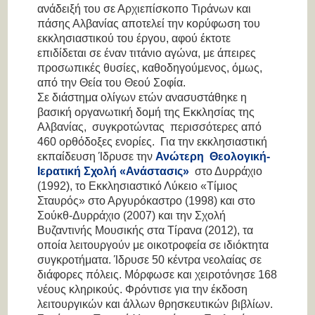
ανάδειξή του σε Αρχιεπίσκοπο Τιράνων και
πάσης Αλβανίας αποτελεί την κορύφωση του
εκκλησιαστικού του έργου, αφού έκτοτε
επιδίδεται σε έναν τιτάνιο αγώνα, με άπειρες
προσωπικές θυσίες, καθοδηγούμενος, όμως,
από την Θεία του Θεού Σοφία.
Σε διάστημα ολίγων ετών ανασυστάθηκε η
βασική οργανωτική δομή της Εκκλησίας της
Αλβανίας, συγκροτώντας περισσότερες από
460 ορθόδοξες ενορίες. Για την εκκλησιαστική
εκπαίδευση Ίδρυσε την
Ανώτερη Θεολογική-
Ιερατική Σχολή «Ανάστασις»
στο Δυρράχιο
(1992), το Εκκλησιαστικό Λύκειο «Τίμιος
Σταυρός» στο Αργυρόκαστρο (1998) και στο
Σούκθ-Δυρράχιο (2007) και την Σχολή
Βυζαντινής Μουσικής στα Τίρανα (2012), τα
οποία λειτουργούν με οικοτροφεία σε ιδιόκτητα
συγκροτήματα. Ίδρυσε 50 κέντρα νεολαίας σε
διάφορες πόλεις. Μόρφωσε και χειροτόνησε 168
νέους κληρικούς. Φρόντισε για την έκδοση
λειτουργικών και άλλων θρησκευτικών βιβλίων.