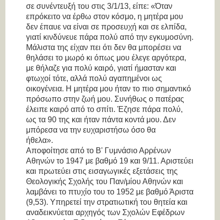
σε συνέντευξή του στις 3/1/13, είπε:
«
Όταν
επρόκειτο να έρθω στον κόσμο, η μητέρα μου
δεν έπαυε να είναι σε προσευχή και σε ελπίδα,
γιατί κινδύνευε πάρα πολύ από την εγκυμοσύνη.
Μάλιστα της είχαν πει ότι δεν θα μπορέσει να
θηλάσει το μωρό κι όπως μου έλεγε αργότερα,
με θήλαζε για πολύ καιρό, γιατί ήμασταν και
φτωχοί τότε, αλλά πολύ αγαπημένοι ως
οικογένεια. Η μητέρα μου ήταν το πιο σημαντικό
πρόσωπο στην ζωή μου. Συνήθως ο πατέρας
έλειπε καιρό από το σπίτι. Έζησε πάρα πολύ,
ως τα 90 της και ήταν πάντα κοντά μου. Δεν
μπόρεσα να την ευχαριστήσω όσο θα
ήθελα
»
.
Αποφοίτησε από το Β' Γυμνάσιο Αρρένων
Αθηνών το 1947 με βαθμό 19 και 9/11. Αριστεύει
και πρωτεύει στις εισαγωγικές εξετάσεις της
Θεολογικής Σχολής του Παν/μίου Αθηνών και
λαμβάνει το πτυχίο του το 1952 με βαθμό Άριστα
(9,53). Υπηρετεί την στρατιωτική του θητεία και
αναδεικνύεται αρχηγός των Σχολών Εφέδρων