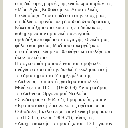
στις διάφορες μορφές της ενιαία «μαρτυρία» της
«Μίας Αγίας Καθολικής και Αποστολικής
Εκκλησίας». Υποστηρίζει ότι στην εποχή μας
επιβάλλεται η ανάπτυξη διορθοδόξου δράσεως.
Κάνει πράξη το πιστεύω του, επιδιώκοντας
καθημερινά την αρμονική συνεργασία
ορθοδόξων διαφόρου καταγωγής, εθνικότητας,
φύλου και ηλικίας. Μαζί του συνεργάζονται
επιστήμονες, κληρικοί, θεολόγοι και στελέχη απ’
όλον τον κόσμο.
Η παγκοσμιότητα του έργου του προβάλλει
ανάγλυφα και από την διεθνή διεκκλησιαστική
του δραστηριότητα. Υπήρξε μέλος της
«Διεθνούς Επιτροπής για Ιεραποστολικές
Μελέτες» του Π.Σ.Ε. (1963-69), Αντιπρόεδρος
του Διεθνούς Οργανισμού Νεολαίας
«Σύνδεσμος» (1964-77), Γραμματεύς για την
«Ιεραποστολική έρευνα και τις σχέσεις με τις
Ορθόδοξες Εκκλησίες» στην Γενική Γραμματεία
του Π.Σ.Ε. (Γενεύη 1969-71), μέλος της
«Διαχριστιανικής Επιτροπής» του Π.Σ.Ε. για τον