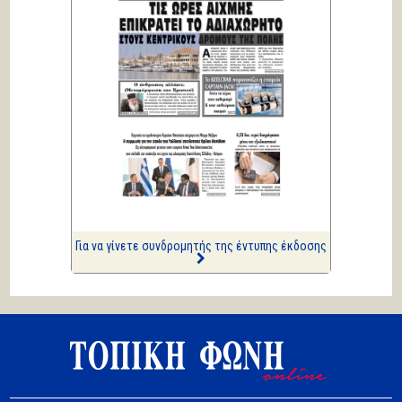
Επισημάνσεις
Σοβαρή ανησυχία...
Κική Ζέρβα
Πολιτικά και άλλα
ΑΡΙΩΝ
Ιστορίες Καθημερινής
Τρέλας
Επισημάνσεις
Δίνουν και παίρνουν οι
συλλήψεις...
Για να γίνετε συνδρομητής της έντυπης έκδοσης