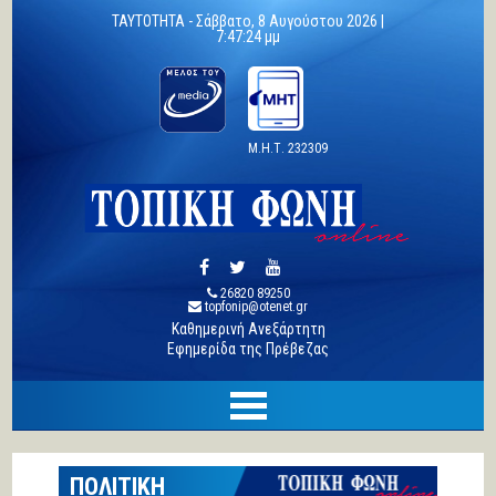
TAYTOTHTA -
Σάββατο, 8 Αυγούστου 2026 |
7:47:24 μμ
Μ.Η.Τ. 232309
26820 89250
topfonip@otenet.gr
Καθημερινή Ανεξάρτητη
Εφημερίδα της Πρέβεζας
ΠΟΛΙΤΙΚΗ