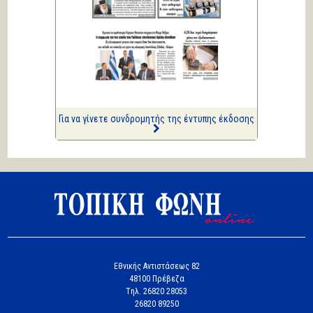
ΑΡΙΩΝ
Ιστορίες Καθημερινής
Τρέλας
Επισημάνσεις
Δίνουν και παίρνουν οι
συλλήψεις...
Για να γίνετε συνδρομητής της έντυπης έκδοσης
Εθνικής Αντιστάσεως 82
48100 Πρέβεζα
Tηλ. 26820 28053
26820 89250