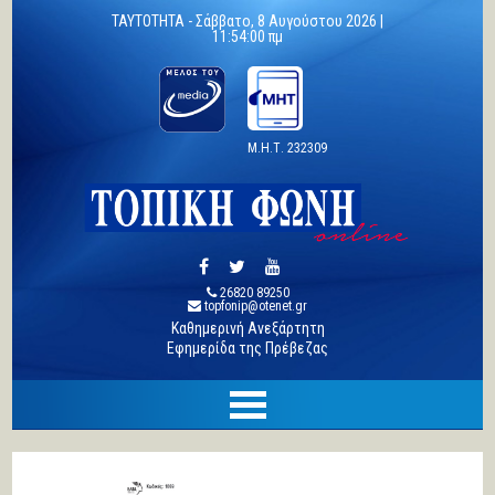
TAYTOTHTA -
Σάββατο, 8 Αυγούστου 2026 |
11:54:01 πμ
Μ.Η.Τ. 232309
26820 89250
topfonip@otenet.gr
Καθημερινή Ανεξάρτητη
Εφημερίδα της Πρέβεζας