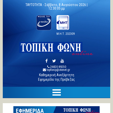
TAYTOTHTA -
Σάββατο, 8 Αυγούστου 2026 |
12:30:06 μμ
Μ.Η.Τ. 232309
26820 89250
topfonip@otenet.gr
Καθημερινή Ανεξάρτητη
Εφημερίδα της Πρέβεζας
ΕΦΗΜΕΡΙΔΑ