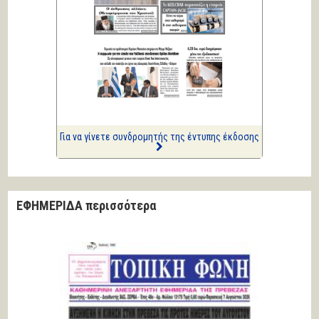
Κική Ζέρβα
Πολιτικά και άλλα
ΑΡΙΩΝ
Ιστορίες Καθημερινής
Τρέλας
Επισημάνσεις
Δίνουν και παίρνουν οι
συλλήψεις...
Για να γίνετε συνδρομητής της έντυπης έκδοσης
ΕΦΗΜΕΡΙΔΑ περισσότερα