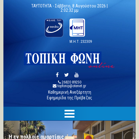
TAYTOTHTA -
Σάββατο, 8 Αυγούστου 2026 |
2:02:34 μμ
Μ.Η.Τ. 232309
26820 89250
topfonip@otenet.gr
Καθημερινή Ανεξάρτητη
Εφημερίδα της Πρέβεζας
Σπάνια γερμανική τορπιλάκατος