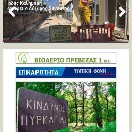
του Β Παγκοσμίου Πολέμου
εντοπίστηκε στη θαλάσσια περιοχή της Πρέβεζας
Previous
Next
ΕΠΙΚΑΙΡΟΤΗΤΑ