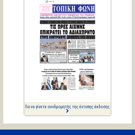
ΑΡΙΩΝ
Ιστορίες Καθημερινής
Τρέλας
Επισημάνσεις
Σοβαρή ανησυχία...
Κική Ζέρβα
Πολιτικά και άλλα
ΑΡΙΩΝ
Ιστορίες Καθημερινής
Τρέλας
Επισημάνσεις
Δίνουν και παίρνουν οι
συλλήψεις...
Για να γίνετε συνδρομητής της έντυπης έκδοσης