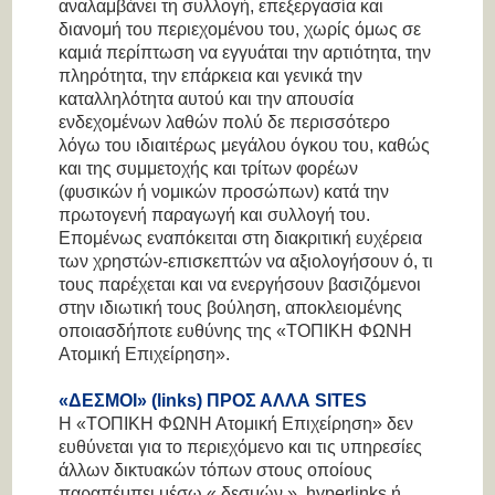
αναλαμβάνει τη συλλογή, επεξεργασία και
διανομή του περιεχομένου του, χωρίς όμως σε
καμιά περίπτωση να εγγυάται την αρτιότητα, την
πληρότητα, την επάρκεια και γενικά την
καταλληλότητα αυτού και την απουσία
ενδεχομένων λαθών πολύ δε περισσότερο
λόγω του ιδιαιτέρως μεγάλου όγκου του, καθώς
και της συμμετοχής και τρίτων φορέων
(φυσικών ή νομικών προσώπων) κατά την
πρωτογενή παραγωγή και συλλογή του.
Επομένως εναπόκειται στη διακριτική ευχέρεια
των χρηστών-επισκεπτών να αξιολογήσουν ό, τι
τους παρέχεται και να ενεργήσουν βασιζόμενοι
στην ιδιωτική τους βούληση, αποκλειομένης
οποιασδήποτε ευθύνης της «ΤΟΠΙΚΗ ΦΩΝΗ
Ατομική Επιχείρηση».
«ΔΕΣΜΟΙ» (links) ΠΡΟΣ ΑΛΛΑ SITES
Η «ΤΟΠΙΚΗ ΦΩΝΗ Ατομική Επιχείρηση» δεν
ευθύνεται για το περιεχόμενο και τις υπηρεσίες
άλλων δικτυακών τόπων στους οποίους
παραπέμπει μέσω « δεσμών », hyperlinks ή