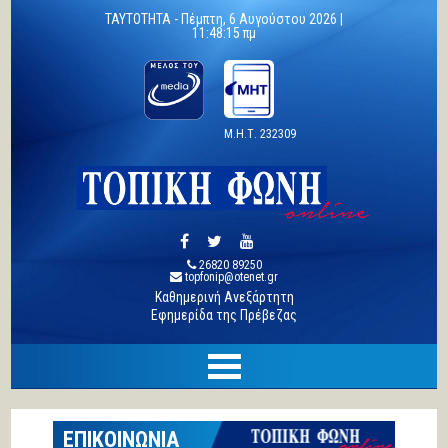
TAYTOTHTA -
Πέμπτη, 6 Αυγούστου 2026 |
11:48:16 πμ
Μ.Η.Τ. 232309
26820 89250
topfonip@otenet.gr
Καθημερινή Ανεξάρτητη
Εφημερίδα της Πρέβεζας
ΕΠΙΚΟΙΝΩΝΙΑ