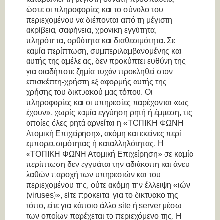
ώστε οι πληροφορίες και το σύνολο του
περιεχομένου να διέπονται από τη μέγιστη
ακρίβεια, σαφήνεια, χρονική εγγύτητα,
πληρότητα, ορθότητα και διαθεσιμότητα. Σε
καμία περίπτωση, συμπεριλαμβανομένης και
αυτής της αμέλειας, δεν προκύπτει ευθύνη της
για οιαδήποτε ζημία τυχόν προκληθεί στον
επισκέπτη-χρήστη εξ αφορμής αυτής της
χρήσης του δικτυακού μας τόπου. Οι
πληροφορίες και οι υπηρεσίες παρέχονται «ως
έχουν», χωρίς καμία εγγύηση ρητή ή έμμεση, τις
οποίες όλες ρητά αρνείται η «ΤΟΠΙΚΗ ΦΩΝΗ
Ατομική Επιχείρηση», ακόμη και εκείνες περί
εμπορευσιμότητας ή καταλληλότητας. Η
«ΤΟΠΙΚΗ ΦΩΝΗ Ατομική Επιχείρηση» σε καμία
περίπτωση δεν εγγυάται την αδιάκοπη και άνευ
λαθών παροχή των υπηρεσιών και του
περιεχομένου της, ούτε ακόμη την έλλειψη «ιών
(viruses)», είτε πρόκειται για το δικτυακό της
τόπο, είτε για κάποιο άλλο site ή server μέσω
των οποίων παρέχεται το περιεχόμενο της. Η