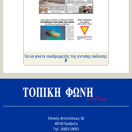
Κική Ζέρβα
Πολιτικά και άλλα
ΑΡΙΩΝ
Ιστορίες Καθημερινής
Τρέλας
Επισημάνσεις
Ριπές 12 Μποφόρ
Για να γίνετε συνδρομητής της έντυπης έκδοσης
Εθνικής Αντιστάσεως 82
48100 Πρέβεζα
Tηλ. 26820 28053