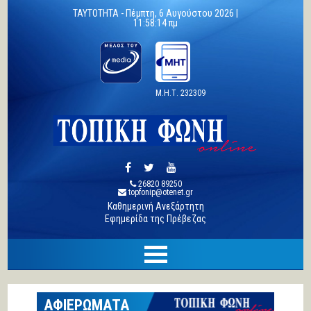
TAYTOTHTA -
Πέμπτη, 6 Αυγούστου 2026 |
11:58:15 πμ
Μ.Η.Τ. 232309
26820 89250
topfonip@otenet.gr
Καθημερινή Ανεξάρτητη
Εφημερίδα της Πρέβεζας
ΑΦΙΕΡΩΜΑΤΑ