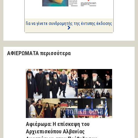
Επισημάνσεις
Ριπές 12 Μποφόρ
Για να γίνετε συνδρομητής της έντυπης έκδοσης
ΑΦΙΕΡΩΜΑΤΑ περισσότερα
Αφιέρωμα: Η επίσκεψη του
Αρχιεπισκόπου Αλβανίας