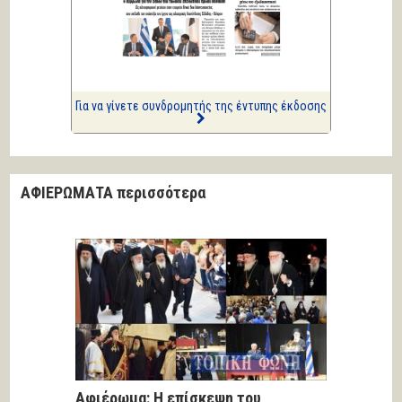
ΑΡΙΩΝ
Ιστορίες Καθημερινής
Τρέλας
Επισημάνσεις
Δίνουν και παίρνουν οι
συλλήψεις...
Για να γίνετε συνδρομητής της έντυπης έκδοσης
ΑΦΙΕΡΩΜΑΤΑ περισσότερα
Αφιέρωμα: Η επίσκεψη του