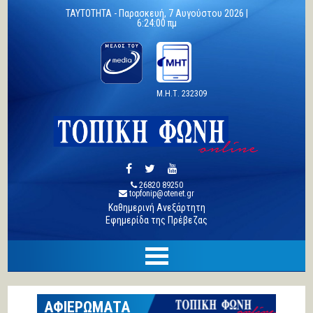
TAYTOTHTA -
Παρασκευή, 7 Αυγούστου 2026 |
6:24:01 πμ
Μ.Η.Τ. 232309
26820 89250
topfonip@otenet.gr
Καθημερινή Ανεξάρτητη
Εφημερίδα της Πρέβεζας
ΑΦΙΕΡΩΜΑΤΑ