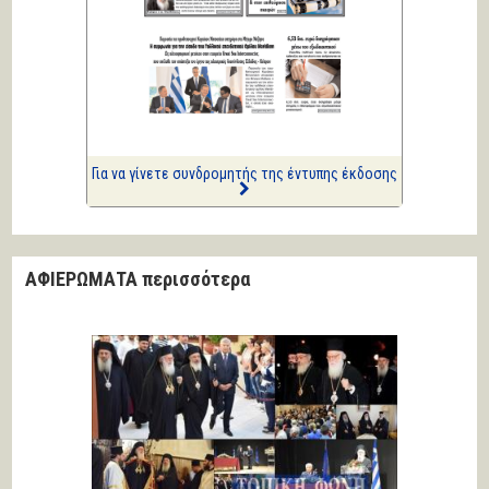
ΑΡΙΩΝ
Ιστορίες Καθημερινής
Τρέλας
Επισημάνσεις
Δίνουν και παίρνουν οι
συλλήψεις...
Για να γίνετε συνδρομητής της έντυπης έκδοσης
ΑΦΙΕΡΩΜΑΤΑ περισσότερα