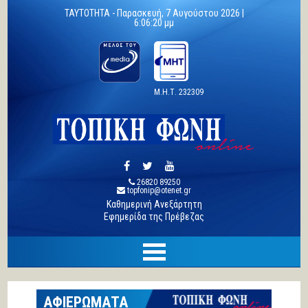
TAYTOTHTA -
Παρασκευή, 7 Αυγούστου 2026 |
6:06:20 μμ
Μ.Η.Τ. 232309
26820 89250
topfonip@otenet.gr
Καθημερινή Ανεξάρτητη
Εφημερίδα της Πρέβεζας
ΑΦΙΕΡΩΜΑΤΑ