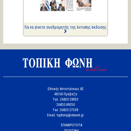
Τρέλας
Επισημάνσεις
Δίνουν και παίρνουν οι
συλλήψεις...
Για να γίνετε συνδρομητής της έντυπης έκδοσης
Εθνικής Αντιστάσεως 82
48100 Πρέβεζα
Tηλ. 26820 28053
26820 89250
Fax. 26820 27538
Email. topfonip@otenet.gr
ΕΠΙΚΑΙΡΟΤΗΤΑ
ΠΟΛΙΤΙΚΗ