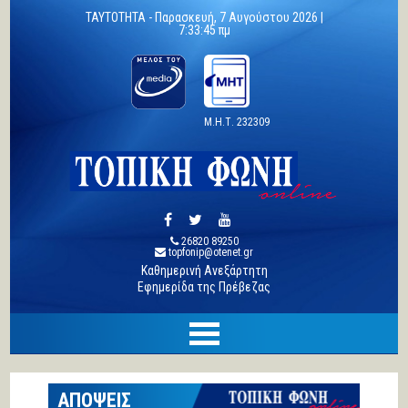
TAYTOTHTA -
Παρασκευή, 7 Αυγούστου 2026 |
7:33:46 πμ
Μ.Η.Τ. 232309
26820 89250
topfonip@otenet.gr
Καθημερινή Ανεξάρτητη
Εφημερίδα της Πρέβεζας
ΑΠΟΨΕΙΣ