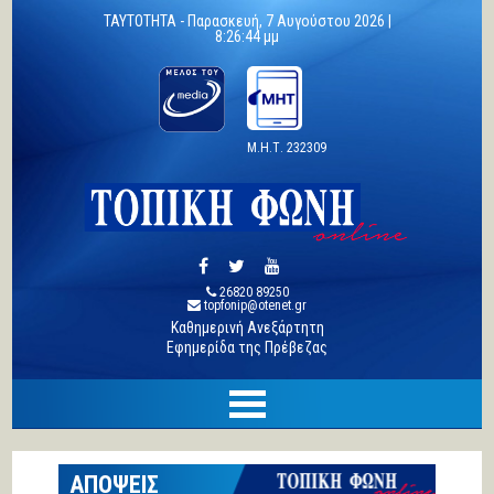
TAYTOTHTA -
Παρασκευή, 7 Αυγούστου 2026 |
8:26:45 μμ
Μ.Η.Τ. 232309
26820 89250
topfonip@otenet.gr
Καθημερινή Ανεξάρτητη
Εφημερίδα της Πρέβεζας
ΑΠΟΨΕΙΣ