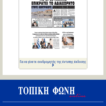
Επισημάνσεις
Σοβαρή ανησυχία...
Κική Ζέρβα
Πολιτικά και άλλα
ΑΡΙΩΝ
Ιστορίες Καθημερινής
Τρέλας
Επισημάνσεις
Δίνουν και παίρνουν οι
συλλήψεις...
Για να γίνετε συνδρομητής της έντυπης έκδοσης