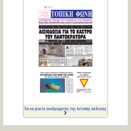
ΑΡΙΩΝ
Ιστορίες Καθημερινής
Τρέλας
Επισημάνσεις
Δίνουν και παίρνουν οι
συλλήψεις...
Κική Ζέρβα
Πολιτικά και άλλα
ΑΡΙΩΝ
Ιστορίες Καθημερινής
Τρέλας
Επισημάνσεις
Ριπές 12 Μποφόρ
Για να γίνετε συνδρομητής της έντυπης έκδοσης