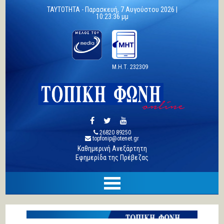
TAYTOTHTA -
Παρασκευή, 7 Αυγούστου 2026 |
10:23:36 μμ
Μ.Η.Τ. 232309
26820 89250
topfonip@otenet.gr
Καθημερινή Ανεξάρτητη
Εφημερίδα της Πρέβεζας