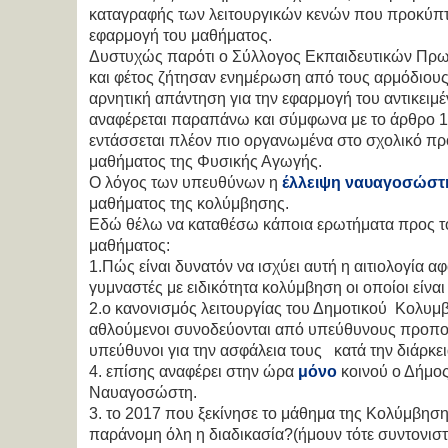
καταγραφής των λειτουργικών κενών που προκύπτο
εφαρμογή του μαθήματος.
Δυστυχώς παρότι ο Σύλλογος Εκπαιδευτικών Πρω
και φέτος ζήτησαν ενημέρωση από τους αρμόδιους 
αρνητική απάντηση για την εφαρμογή του αντικειμ
αναφέρεται παραπάνω και σύμφωνα με το άρθρο 1
εντάσσεται πλέον πιο οργανωμένα στο σχολικό 
μαθήματος της Φυσικής Αγωγής.
Ο λόγος των υπευθύνων η
έλλειψη ναυαγοσώστ
μαθήματος της κολύμβησης.
Εδώ θέλω να καταθέσω κάποια ερωτήματα προς τ
μαθήματος:
1.Πώς είναι δυνατόν να ισχύει αυτή η αιτιολογία 
γυμναστές με ειδικότητα κολύμβηση οι οποίοι είνα
2.ο κανονισμός λειτουργίας του Δημοτικού Κολυμβ
αθλούμενοι συνοδεύονται από υπεύθυνους προπονη
υπεύθυνοι για την ασφάλεια τους κατά την διάρκ
4. επίσης αναφέρει στην ώρα
μόνο
κοινού ο Δήμος
Ναυαγοσώστη.
3. το 2017 που ξεκίνησε το μάθημα της Κολύμβηση
παράνομη όλη η διαδικασία?(ήμουν τότε συντονι