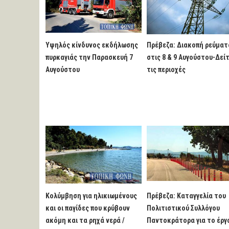
Υψηλός κίνδυνος εκδήλωσης
Πρέβεζα: Διακοπή ρεύματ
πυρκαγιάς την Παρασκευή 7
στις 8 & 9 Αυγούστου-Δεί
Αυγούστου
τις περιοχές
Κολύμβηση για ηλικιωμένους
Πρέβεζα: Καταγγελία του
και οι παγίδες που κρύβουν
Πολιτιστικού Συλλόγου
ακόμη και τα ρηχά νερά /
Παντοκράτορα για το έργ