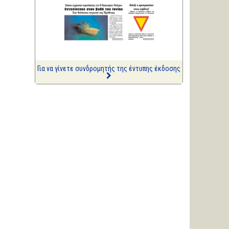
ΑΡΙΩΝ
Ιστορίες Καθημερινής
Τρέλας
Επισημάνσεις
Ριπές 12 Μποφόρ
Για να γίνετε συνδρομητής της έντυπης έκδοσης