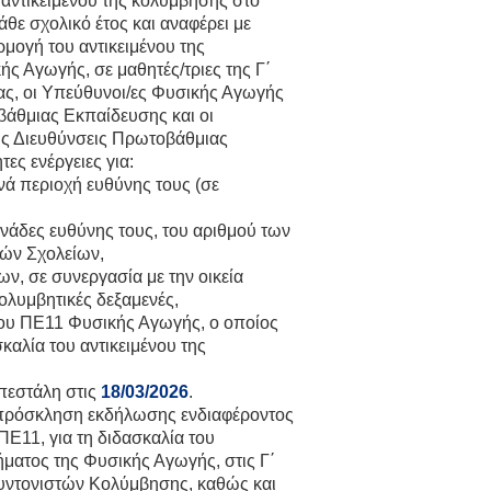
 αντικειμένου της κολύμβησης στο
θε σχολικό έτος και αναφέρει με
μογή του αντικειμένου της
ς Αγωγής, σε μαθητές/τριες της Γ΄
ας, oι Υπεύθυνοι/ες Φυσικής Αγωγής
βάθμιας Εκπαίδευσης και οι
τις Διευθύνσεις Πρωτοβάθμιας
ς ενέργειες για:
νά περιοχή ευθύνης τους (σε
μονάδες ευθύνης τους, του αριθμού των
κών Σχολείων,
ν, σε συνεργασία με την οικεία
ολυμβητικές δεξαμενές,
δου ΠΕ11 Φυσικής Αγωγής, ο οποίος
σκαλία του αντικειμένου της
πεστάλη στις
18/03/2026
.
 πρόσκληση εκδήλωσης ενδιαφέροντος
Ε11, για τη διδασκαλία του
ήματος της Φυσικής Αγωγής, στις Γ΄
 Συντονιστών Κολύμβησης, καθώς και