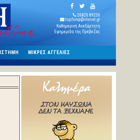
26820 89250
topfonip@otenet.gr
Καθημερινή Ανεξάρτητη
Εφημερίδα της Πρέβεζας
ΠΙΣΤΗΜΗ
ΜΙΚΡΕΣ ΑΓΓΕΛΙΕΣ