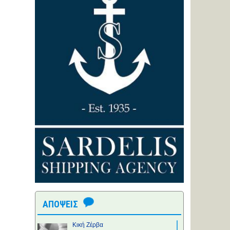
ΑΠΟΨΕΙΣ
Κική Ζέρβα