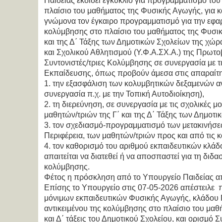
Παιδείας εκδίδει εγκύκλιο για προγραμματισμό του
πλαίσιο του μαθήματος της Φυσικής Αγωγής, για κά
γνώμονα τον έγκαιρο προγραμματισμό για την εφαρ
κολύμβησης στο πλαίσιο του μαθήματος της Φυσική
και της Δ΄ Τάξης των Δημοτικών Σχολείων της χώρ
και Σχολικού Αθλητισμού (Υ.Φ.Α.ΣΧ.Α.) της Πρωτο
Συντονιστές/τριες Κολύμβησης σε συνεργασία με 
Εκπαίδευσης, όπως προβούν άμεσα στις απαραίτητε
1. την εξασφάλιση των κολυμβητικών δεξαμενών α
συνεργασία π.χ. με την Τοπική Αυτοδιοίκηση),
2. τη διερεύνηση, σε συνεργασία με τις σχολικές 
μαθητών/τριών της Γ΄ και της Δ΄ Τάξης των Δημοτι
3. τον σχεδιασμό-προγραμματισμό των μετακινήσεω
Περιφέρεια, των μαθητών/τριών προς και από τις κ
4. τον καθορισμό του αριθμού εκπαιδευτικών κλά
απαιτείται να διατεθεί ή να αποσπαστεί για τη διδα
κολύμβησης.
Φέτος η πρόσκληση από το Υπουργείο Παιδείας α
Επίσης το Υπουργείο στις 07-05-2026 απέστειλε
μόνιμων εκπαιδευτικών Φυσικής Αγωγής, κλάδου Π
αντικειμένου της κολύμβησης στο πλαίσιο του μαθ
και Δ΄ τάξεις του Δημοτικού Σχολείου, και ορισμό