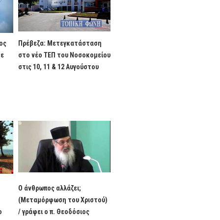
ος
Πρέβεζα: Μετεγκατάσταση
τε
στο νέο ΤΕΠ του Νοσοκομείου
στις 10, 11 & 12 Αυγούστου
Ο άνθρωπος αλλάζει;
(Μεταμόρφωση του Χριστού)
ο
/ γράφει ο π. Θεοδόσιος