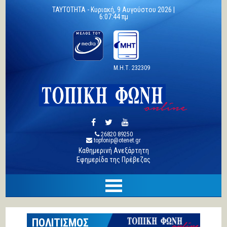
TAYTOTHTA -
Κυριακή, 9 Αυγούστου 2026 |
6:07:45 πμ
Μ.Η.Τ. 232309
26820 89250
topfonip@otenet.gr
Καθημερινή Ανεξάρτητη
Εφημερίδα της Πρέβεζας
ΠΟΛΙΤΙΣΜΟΣ