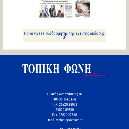
Ιστορίες Καθημερινής
Τρέλας
Επισημάνσεις
Δίνουν και παίρνουν οι
συλλήψεις...
Για να γίνετε συνδρομητής της έντυπης έκδοσης
Εθνικής Αντιστάσεως 82
48100 Πρέβεζα
Tηλ. 26820 28053
26820 89250
Fax. 26820 27538
Email. topfonip@otenet.gr