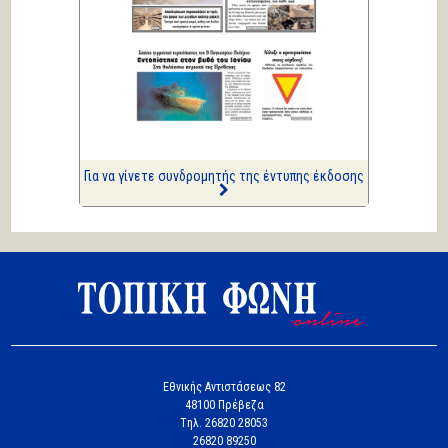
Πολιτικά και άλλα
ΑΡΙΩΝ
Ιστορίες Καθημερινής
Τρέλας
Επισημάνσεις
Ριπές 12 Μποφόρ
Για να γίνετε συνδρομητής της έντυπης έκδοσης
Εθνικής Αντιστάσεως 82
48100 Πρέβεζα
Tηλ. 26820 28053
26820 89250