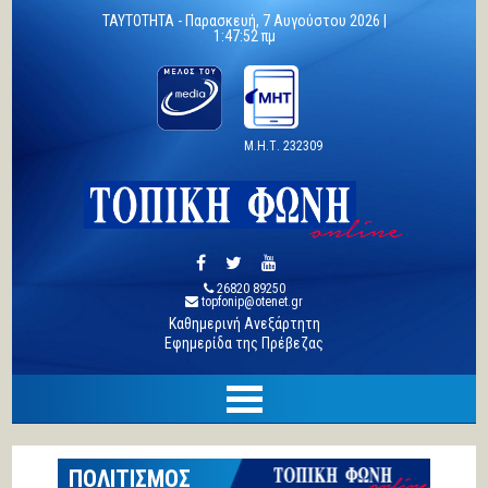
TAYTOTHTA -
Παρασκευή, 7 Αυγούστου 2026 |
1:47:53 πμ
Μ.Η.Τ. 232309
26820 89250
topfonip@otenet.gr
Καθημερινή Ανεξάρτητη
Εφημερίδα της Πρέβεζας
ΠΟΛΙΤΙΣΜΟΣ