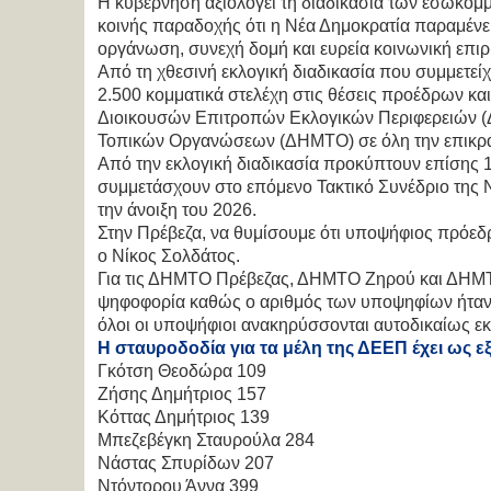
Η κυβέρνηση αξιολογεί τη διαδικασία των εσωκομ
κοινής παραδοχής ότι η Νέα Δημοκρατία παραμένε
οργάνωση, συνεχή δομή και ευρεία κοινωνική επιρ
Από τη χθεσινή εκλογική διαδικασία που συμμετεί
2.500 κομματικά στελέχη στις θέσεις προέδρων κ
Διοικουσών Επιτροπών Εκλογικών Περιφερειών (
Τοπικών Οργανώσεων (ΔΗΜΤΟ) σε όλη την επικρά
Από την εκλογική διαδικασία προκύπτουν επίσης 1
συμμετάσχουν στο επόμενο Τακτικό Συνέδριο της Ν
την άνοιξη του 2026.
Στην Πρέβεζα, να θυμίσουμε ότι υποψήφιος πρόεδ
ο Νίκος Σολδάτος.
Για τις ΔΗΜΤΟ Πρέβεζας, ΔΗΜΤΟ Ζηρού και ΔΗΜ
ψηφοφορία καθώς ο αριθμός των υποψηφίων ήταν ί
όλοι οι υποψήφιοι ανακηρύσσονται αυτοδικαίως εκ
Η σταυροδοδία για τα μέλη της ΔΕΕΠ έχει ως ε
Γκότση Θεοδώρα 109
Ζήσης Δημήτριος 157
Κόττας Δημήτριος 139
Μπεζεβέγκη Σταυρούλα 284
Νάστας Σπυρίδων 207
Ντόντορου Άννα 399