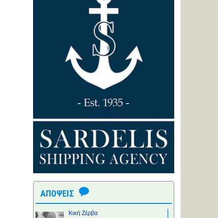
ΑΠΟΨΕΙΣ
Κική Ζέρβα