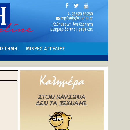
26820 89250
topfonip@otenet.gr
Καθημερινή Ανεξάρτητη
Εφημερίδα της Πρέβεζας
ΠΙΣΤΗΜΗ
ΜΙΚΡΕΣ ΑΓΓΕΛΙΕΣ