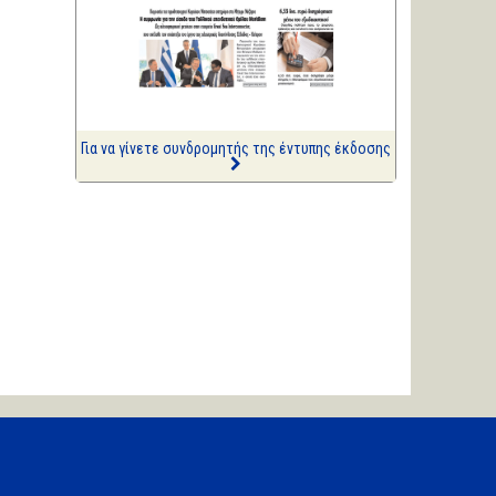
ΑΡΙΩΝ
Ιστορίες Καθημερινής
Τρέλας
Επισημάνσεις
Δίνουν και παίρνουν οι
συλλήψεις...
Για να γίνετε συνδρομητής της έντυπης έκδοσης