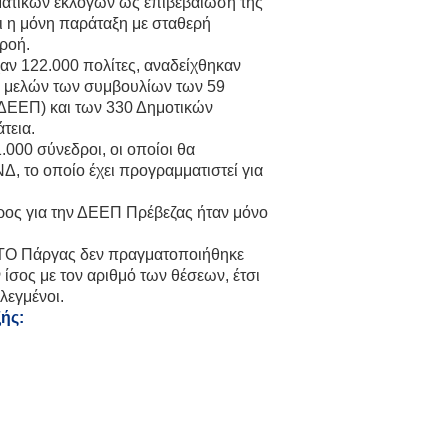
ματικών εκλογών ως επιβεβαίωση της
ι η μόνη παράταξη με σταθερή
ροή.
χαν 122.000 πολίτες, αναδείχθηκαν
αι μελών των συμβουλίων των 59
ΔΕΕΠ) και των 330 Δημοτικών
τεια.
.000 σύνεδροι, οι οποίοι θα
Δ, το οποίο έχει προγραμματιστεί για
ρος για την ΔΕΕΠ Πρέβεζας ήταν μόνο
ΤΟ Πάργας δεν πραγματοποιήθηκε
σος με τον αριθμό των θέσεων, έτσι
λεγμένοι.
ξής: