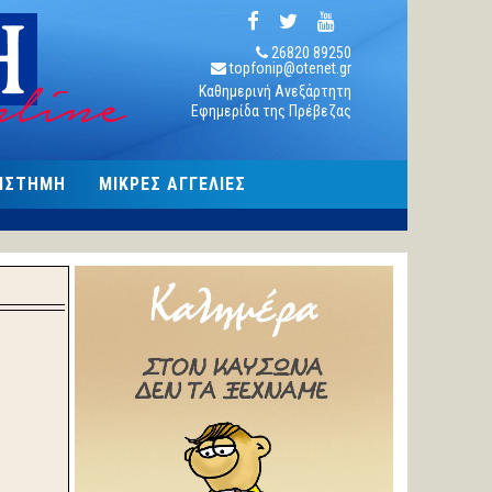
26820 89250
topfonip@otenet.gr
Καθημερινή Ανεξάρτητη
Εφημερίδα της Πρέβεζας
ΠΙΣΤΗΜΗ
ΜΙΚΡΕΣ ΑΓΓΕΛΙΕΣ