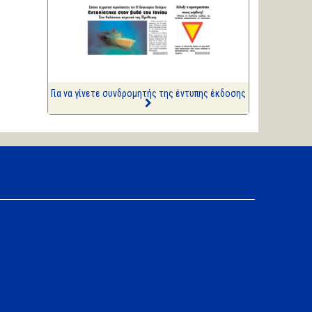
ΑΡΙΩΝ
Ιστορίες Καθημερινής
Τρέλας
Επισημάνσεις
Ριπές 12 Μποφόρ
Για να γίνετε συνδρομητής της έντυπης έκδοσης