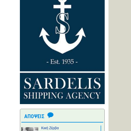
ΑΠΟΨΕΙΣ
Κική Ζέρβα