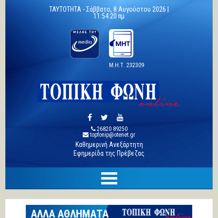
TAYTOTHTA -
Σάββατο, 8 Αυγούστου 2026 |
11:54:20 πμ
Μ.Η.Τ. 232309
26820 89250
topfonip@otenet.gr
Καθημερινή Ανεξάρτητη
Εφημερίδα της Πρέβεζας
ΑΛΛΑ ΑΘΛΗΜΑΤΑ