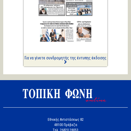
Κική Ζέρβα
Πολιτικά και άλλα
ΑΡΙΩΝ
Ιστορίες Καθημερινής
Τρέλας
Επισημάνσεις
Δίνουν και παίρνουν οι
συλλήψεις...
Για να γίνετε συνδρομητής της έντυπης έκδοσης
Εθνικής Αντιστάσεως 82
48100 Πρέβεζα
Tηλ. 26820 28053