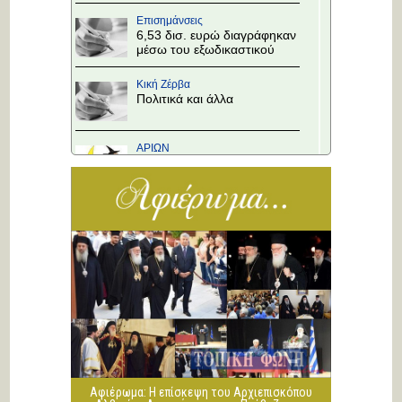
Επισημάνσεις
6,53 δισ. ευρώ διαγράφηκαν
μέσω του εξωδικαστικού
Κική Ζέρβα
Πολιτικά και άλλα
ΑΡΙΩΝ
Ιστορίες Καθημερινής
Τρέλας
Επισημάνσεις
Άλλαξε η προτεραιότητα
στους κόμβους!
Κική Ζέρβα
Πολιτικά και άλλα
ΑΡΙΩΝ
Ιστορίες Καθημερινής
Τρέλας
Αφιέρωμα: Η επίσκεψη του Αρχιεπισκόπου