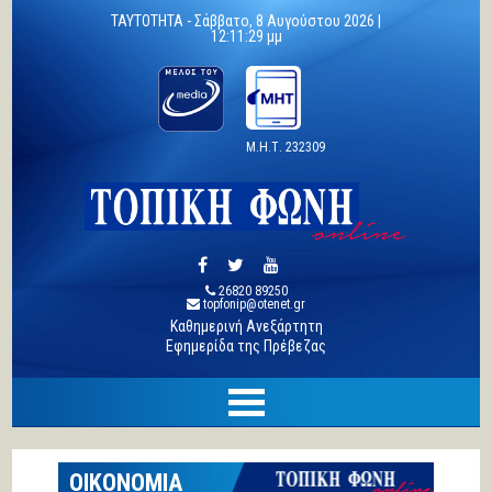
TAYTOTHTA -
Σάββατο, 8 Αυγούστου 2026 |
12:11:30 μμ
Μ.Η.Τ. 232309
26820 89250
topfonip@otenet.gr
Καθημερινή Ανεξάρτητη
Εφημερίδα της Πρέβεζας
ΟΙΚΟΝΟΜΙΑ